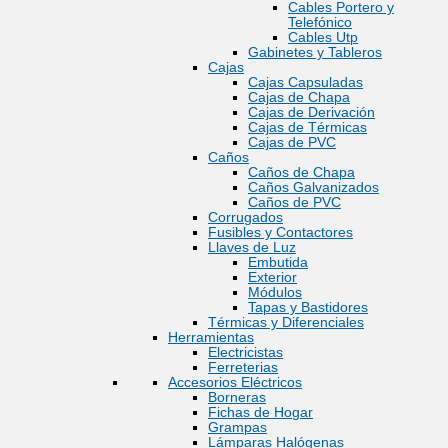
Cables Portero y
Telefónico
Cables Utp
Gabinetes y Tableros
Cajas
Cajas Capsuladas
Cajas de Chapa
Cajas de Derivación
Cajas de Térmicas
Cajas de PVC
Caños
Caños de Chapa
Caños Galvanizados
Caños de PVC
Corrugados
Fusibles y Contactores
Llaves de Luz
Embutida
Exterior
Módulos
Tapas y Bastidores
Térmicas y Diferenciales
Herramientas
Electricistas
Ferreterias
Accesorios Eléctricos
Borneras
Fichas de Hogar
Grampas
Lámparas Halógenas