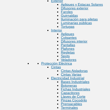
Exterior
Apliques y Estacas Solares
Difusores exterior
Faroles
Guirnaldas
Iluminación para piletas
Luminarias públicas
Tortugas
Interior
Apliques
Colgantes
Difusores interior
Pantallas
Plafones
Regletas
Spots
Veladores
Protección Eléctrica
Cintas
Cintas Aisladoras
Cintas Varias
Electricidad Industrial
Bases Industriales
Botoneras
Fichas Industriales
Capacitores
Llaves de Corte
Pinzas Cocodrilo
Prensacables
Terminales