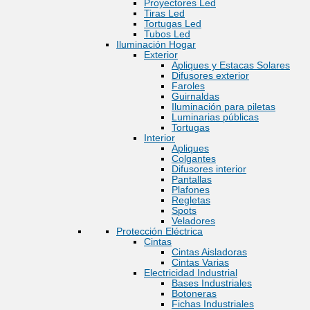
Proyectores Led
Tiras Led
Tortugas Led
Tubos Led
Iluminación Hogar
Exterior
Apliques y Estacas Solares
Difusores exterior
Faroles
Guirnaldas
Iluminación para piletas
Luminarias públicas
Tortugas
Interior
Apliques
Colgantes
Difusores interior
Pantallas
Plafones
Regletas
Spots
Veladores
Protección Eléctrica
Cintas
Cintas Aisladoras
Cintas Varias
Electricidad Industrial
Bases Industriales
Botoneras
Fichas Industriales