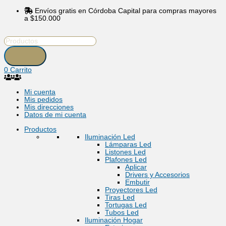
Ir
Búsqueda
Búsqueda
Envíos gratis en Córdoba Capital para compras mayores
al
de
de
a $150.000
contenido
productos
productos
0
Carrito
Mi cuenta
Mis pedidos
Mis direcciones
Datos de mi cuenta
Productos
Iluminación Led
Lámparas Led
Listones Led
Plafones Led
Aplicar
Drivers y Accesorios
Embutir
Proyectores Led
Tiras Led
Tortugas Led
Tubos Led
Iluminación Hogar