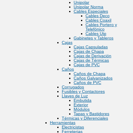
Unipolar
Unipolar Norma
Cables Especiales
Cables Deco
Cables Coaxil
Cables Portero y
Telefónico
Cables Utp
Gabinetes y Tableros
Cajas
Cajas Capsuladas
Cajas de Chapa
Cajas de Derivación
Cajas de Térmicas
Cajas de PVC
Caños
Caños de Chapa
Caños Galvanizados
Caños de PVC
Corrugados
Fusibles y Contactores
Llaves de Luz
Embutida
Exterior
Módulos
Tapas y Bastidores
Térmicas y Diferenciales
Herramientas
Electricistas
Ferreterias